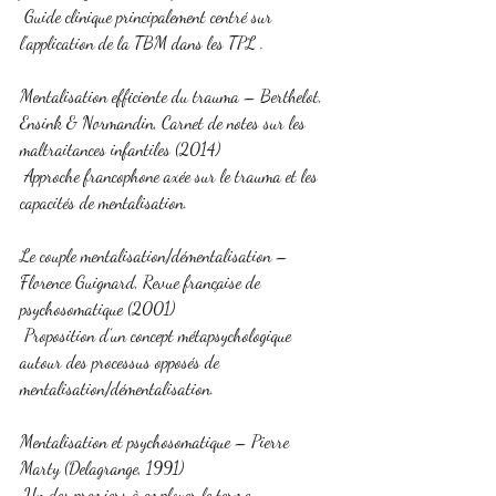
 Guide clinique principalement centré sur 
l’application de la TBM dans les TPL .
Mentalisation efficiente du trauma – Berthelot, 
Ensink & Normandin, Carnet de notes sur les 
maltraitances infantiles (2014)
 Approche francophone axée sur le trauma et les 
capacités de mentalisation.
Le couple mentalisation/démentalisation – 
Florence Guignard, Revue française de 
psychosomatique (2001)
 Proposition d’un concept métapsychologique 
autour des processus opposés de 
mentalisation/démentalisation.
Mentalisation et psychosomatique – Pierre 
Marty (Delagrange, 1991)
 Un des premiers à employer le terme 