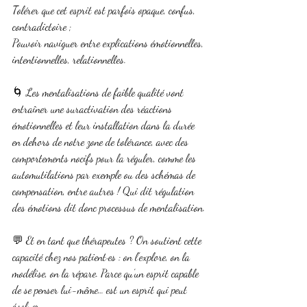
Tolérer que cet esprit est parfois opaque, confus, 
contradictoire ;
Pouvoir naviguer entre explications émotionnelles, 
intentionnelles, relationnelles.
🌀 Les mentalisations de faible qualité vont 
entraîner une suractivation des réactions 
émotionnelles et leur installation dans la durée 
en dehors de notre zone de tolérance, avec des 
comportements nocifs pour la réguler, comme les 
automutilations par exemple ou des schémas de 
compensation, entre autres ! Qui dit régulation 
des émotions dit donc processus de mentalisation.
💬 Et en tant que thérapeutes ? On soutient cette 
capacité chez nos patient·es : on l’explore, on la 
modélise, on la répare. Parce qu’un esprit capable 
de se penser lui-même… est un esprit qui peut 
évoluer.