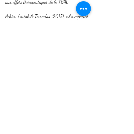
aux effets thérapeutiques de la TBM.
Achim, Ensink & Terradas (2015), « La capacité 
de mentalisation de l’enfant à travers le jeu et les 
histoires d’attachement », La psychiatrie de 
l’enfant, vol. 58, 1, p. 207–240
Œuvres en anglais (souvent traduites en 
français) :
Affect Regulation, Mentalization and the 
Development of the Self – Fonagy et al. (2002)
Fondation théorique sur la régulation 
émotionnelle et le self 
Psychotherapy for Borderline Personality 
Disorder: Mentalization Based Treatment – 
Bateman & Fonagy (2004/2016)
 Description complète du protocole TBM pour les 
troubles de la personnalité borderline 