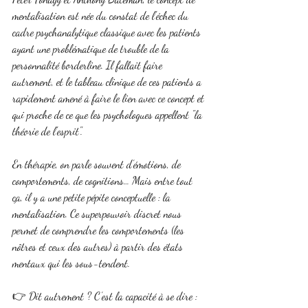
mentalisation est née du constat de l'échec du 
cadre psychanalytique classique avec les patients 
ayant une problématique de trouble de la 
personnalité borderline. Il fallait faire 
autrement, et le tableau clinique de ces patients a 
rapidement amené à faire le lien avec ce concept et 
qui proche de ce que les psychologues appellent "la 
théorie de l'esprit".
En thérapie, on parle souvent d’émotions, de 
comportements, de cognitions… Mais entre tout 
ça, il y a une petite pépite conceptuelle : la 
mentalisation. Ce superpouvoir discret nous 
permet de comprendre les comportements (les 
nôtres et ceux des autres) à partir des états 
mentaux qui les sous-tendent.
👉 Dit autrement ? C’est la capacité à se dire :