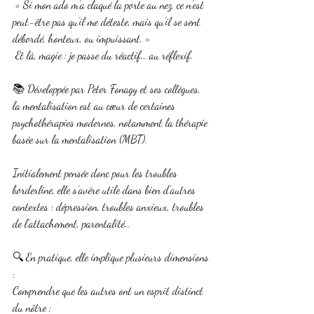
 « Si mon ado m’a claqué la porte au nez, ce n’est 
peut-être pas qu’il me déteste, mais qu’il se sent 
débordé, honteux, ou impuissant. »
 Et là, magie : je passe du réactif… au réflexif.
📚 Développée par Peter Fonagy et ses collègues, 
la mentalisation est au cœur de certaines 
psychothérapies modernes, notamment la thérapie 
basée sur la mentalisation (MBT).
Initialement pensée donc pour les troubles 
borderline, elle s’avère utile dans bien d’autres 
contextes : dépression, troubles anxieux, troubles 
de l’attachement, parentalité…
🔍 En pratique, elle implique plusieurs dimensions 
:
Comprendre que les autres ont un esprit distinct 
du nôtre ;