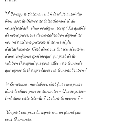
💡 Fonagy et Bateman ont introduit aussi des 
liens avec la théorie de l'attachement et du 
neurofeedback. Vous voulez un scoop? La qualité 
de notre processus de mentalisation dépend de 
nos interactions précoces et de nos styles 
d'attachements. C'est donc sur la reconstruction 
d'une "confiance épistémique" qui part de la 
relation thérapeutique pour aller vers le monde 
que repose la thérapie basée sur le mentalisation !
✨ En résumé : mentaliser, c’est faire une pause 
dans le chaos pour se demander « Que se passe-
t-il dans cette tête-là ? Et dans la mienne ? »
 Un petit pas pour la cognition… un grand pas 
pour l’humanité.