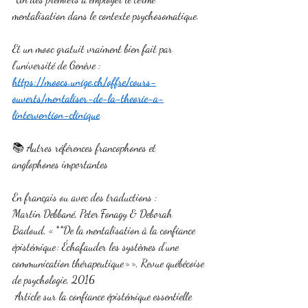
mentalisation dans le contexte psychosomatique.
Et un mooc gratuit vraiment bien fait par 
l'université de Genève : 
https://moocs.unige.ch/offre/cours-
ouverts/mentaliser-de-la-theorie-a-
lintervention-clinique
📚 Autres références francophones et 
anglophones importantes
En français ou avec des traductions :
Martin Debbané, Peter Fonagy & Deborah 
Badoud, « **De la mentalisation à la confiance 
épistémique : Échafauder les systèmes d’une 
communication thérapeutique » », Revue québécoise 
de psychologie, 2016
 Article sur la confiance épistémique essentielle 