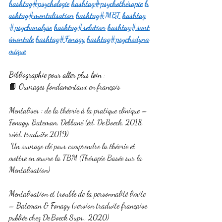
hashtag#psychologie
hashtag#psychothérapie
h
ashtag#mentalisation
hashtag#MBT
hashtag
#psychanalyse
hashtag#relation
hashtag#sant
émentale
hashtag#Fonagy
hashtag#psychodyna
mique
Bibliographie pour aller plus loin :
📘 Ouvrages fondamentaux en français
Mentaliser : de la théorie à la pratique clinique – 
Fonagy, Bateman, Debbané (éd. De Boeck, 2018, 
rééd. traduite 2019)
 Un ouvrage clé pour comprendre la théorie et 
mettre en œuvre la TBM (Thérapie Basée sur la 
Mentalisation)
Mentalisation et trouble de la personnalité limite 
– Bateman & Fonagy (version traduite française 
publiée chez De Boeck Supr., 2020)